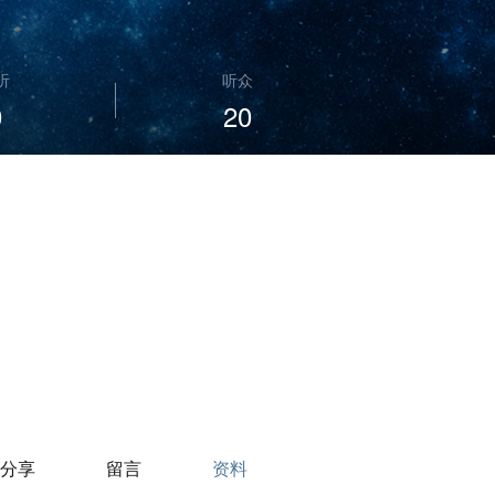
听
听众
0
20
分享
留言
资料