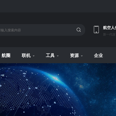
航空人
新一代连
航圈
联机
工具
资源
企业