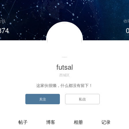
金钱
收
874
futsal
西城区
这家伙很懒，什么都没有留下！
帖子
博客
相册
记录