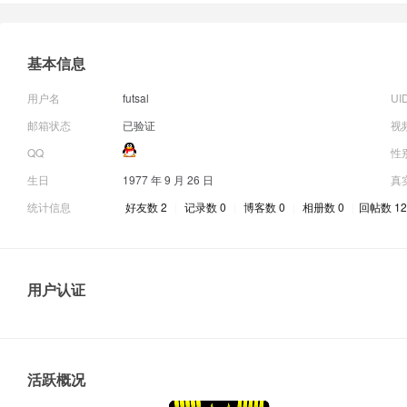
基本信息
用户名
futsal
UI
邮箱状态
已验证
视
QQ
性
生日
1977 年 9 月 26 日
真
统计信息
好友数 2
|
记录数 0
|
博客数 0
|
相册数 0
|
回帖数 12
用户认证
活跃概况