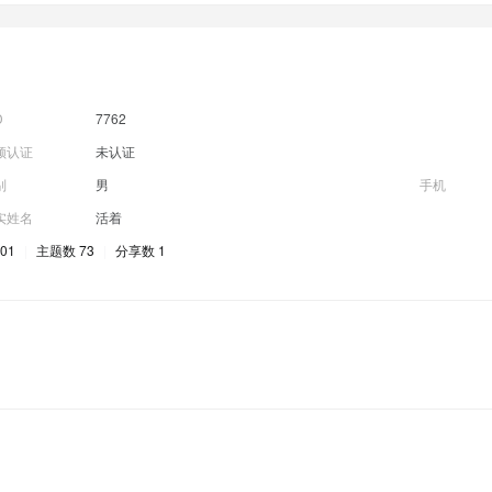
D
7762
频认证
未认证
别
男
手机
实姓名
活着
01
|
主题数 73
|
分享数 1