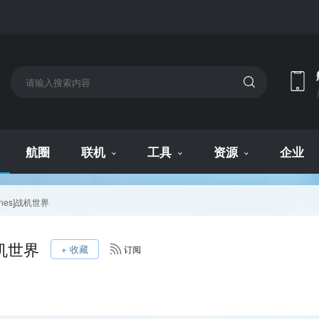
航圈
联机
工具
资源
企业
planes]战机世界
]战机世界
+ 收藏
订阅