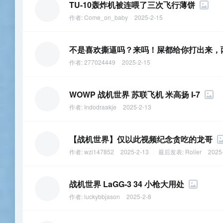
TU-10轰炸机被连喂了三次飞行薄饼
作者:
Come_on_baby
2025-2-15
不是喜欢撕逼吗？来吗！屎都给你打出来，
作者:
277024449
2025-2-15
WOWP 战机世界 苏联飞机 米高扬 I-7
作者:
Indodraakje
2025-2-13
【战机世界】仅以此视频纪念贪吃的龙哥
作者:
wzl147852
2025-2-13
|
最后发表:
Roller
2025
战机世界 LaGG-3 34 小枪大用处
作者:
luckybbjason
2025-2-8