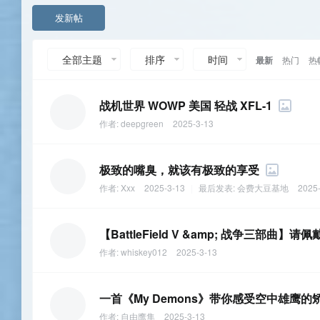
发新帖
全部主题
排序
时间
最新
热门
热
战机世界 WOWP 美国 轻战 XFL-1
作者:
deepgreen
2025-3-13
极致的嘴臭，就该有极致的享受
作者:
Xxx
2025-3-13
|
最后发表:
会费大豆基地
2025-
【BattleField V &amp; 战争三部
作者:
whiskey012
2025-3-13
一首《My Demons》带你感受空中雄鹰的
作者:
自由鹰隼
2025-3-13