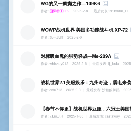
WG的又一疯癫之作—109K6
作者:
国际特工009
2025-2-8
|
最后发表:
N1rvana_R
WOWP战机世界 美国多功能战斗机 XP-72
作者:
第一思维
2025-2-6
对标吸血鬼的强势轻战—Me-209A
作者:
whiskey012
2025-2-6
|
最后发表:
tj_teda
2025
战机世界2.1美服娱乐：九州奇迹，震电来
作者:
cdfu713
2025-2-3
|
最后发表:
沙粒的舞蹈
2025
【春节不停更】战机世界亚服，六冠王美国轻
作者:
∑Liu.J.H
2025-1-30
|
最后发表:
castaway
2025