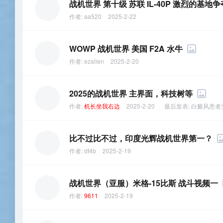
战机世界 第十级 苏联 IL-40P 激烈的基
作者:
aa520
2025-2-22
WOWP 战机世界 美国 F2A 水牛
作者:
ezallen
2025-2-20
2025的战机世界 主界面，科技树等
作者:
机长坐我右边
2025-2-20
|
最后发表:
白癜风患者
比不过比不过，印度光辉战机世界第一？
作者:
df4b
2025-2-19
战机世界（亚服）米格-15比斯 战斗视频一
作者:
9611
2025-2-19