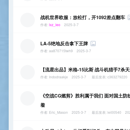
战机世界欧服：放松打，开1092差点翻车
作者:
lxz_leo
2025-3-7
LA-5绝地反击拿下王牌
作者:
aa870715twh9
2025-3-7
【流星出品】米格-15比斯 战斗机猎手7
作者:
Indodraakje
2025-3-7
|
最后发表:
c363279220
《空战CG燃剪》胜利属于我们 面对国土防线
着
作者:
Eric_Mason
2025-3-7
|
最后发表:
lei00540
20