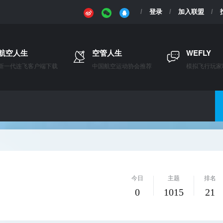
登录
加入联盟
航空人生
空管人生
WEFLY
新一代连飞客户端下载
中国航空运动协会推荐
模拟飞行玩家
今日
主题
排名
0
1015
21