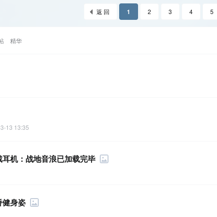
返 回
1
2
3
4
5
帖
精华
3-13 13:35
曲】请佩戴耳机：战地音浪已加载完毕
矫健身姿