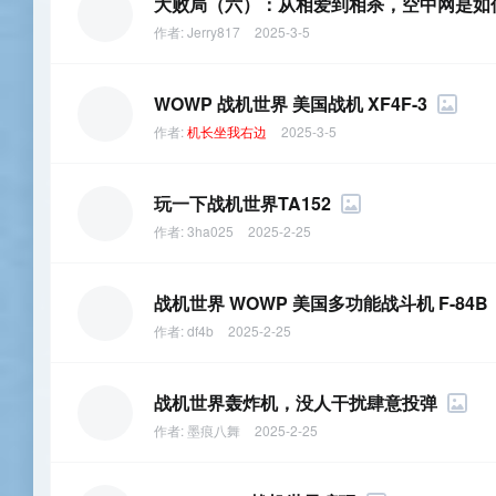
大败局（六）：从相爱到相杀，空中网是如
作者:
Jerry817
2025-3-5
WOWP 战机世界 美国战机 XF4F-3
作者:
机长坐我右边
2025-3-5
玩一下战机世界TA152
作者:
3ha025
2025-2-25
战机世界 WOWP 美国多功能战斗机 F-84B
作者:
df4b
2025-2-25
战机世界轰炸机，没人干扰肆意投弹
作者:
墨痕八舞
2025-2-25