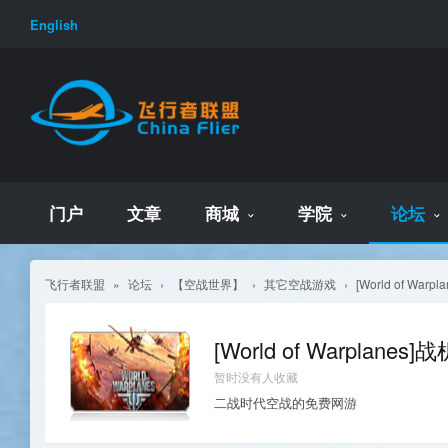
English
门户
文章
商城
学院
论坛
飞行者联盟
»
论坛
›
【空战世界】
›
其它空战游戏
›
[World of War
[World of Warplanes
暂时没有人收藏
二战时代空战的免费网游