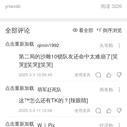
ynwxsb
阅读 3226
全部评论
看全部
倒序浏览
点击重新加载
qimin1992
头等舱
第二局的沙雕10锁队友还命中太难崩了[笑
哭][笑哭][笑哭]
2025-3-3 10:59:45
使用道具
点击重新加载
萌军赶死队
商务舱
这™怎么还有TK的？[辣眼睛]
2025-3-3 11:12:08
使用道具
点击重新加载
W_l_Plx
经济舱