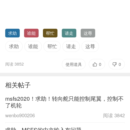
求助
谁能
帮忙
请走
这尊
求助
谁能
帮忙
请走
这尊
阅读 3852
使用道具
0
0
相关帖子
msfs2020！求助！转向舵只能控制尾翼，控制不
了机轮
wenbo900206
阅读 3842
求助，MSFS的中文输入有问题