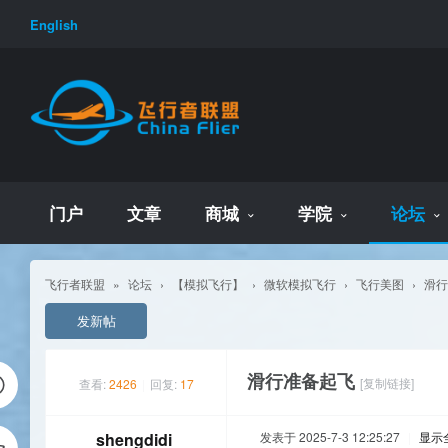
English
门户
文章
商城
学院
论坛
飞行者联盟
»
论坛
›
【模拟飞行】
›
微软模拟飞行
›
飞行美图
›
滑行
发新帖
滑行准备起飞
[复制链接]
查看:
2426
|
回复:
17
shengdidi
发表于 2025-7-3 12:25:27
|
显示