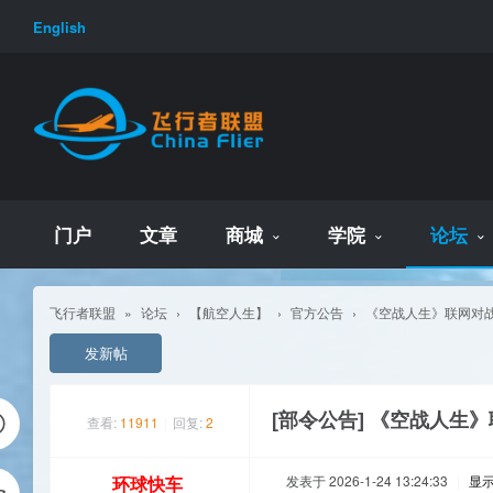
English
门户
文章
商城
学院
论坛
飞行者联盟
»
论坛
›
【航空人生】
›
官方公告
›
《空战人生》联网对
发新帖
[部令公告]
《空战人生》
查看:
11911
|
回复:
2
环球快车
发表于 2026-1-24 13:24:33
|
显