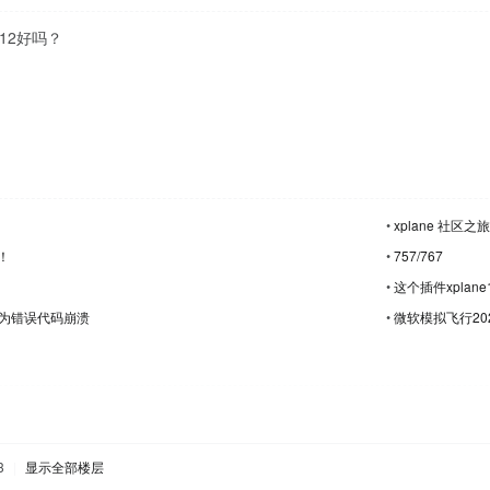
12好吗？
•
xplane 社区之旅
！
•
757/767
•
这个插件xplan
为错误代码崩溃
•
微软模拟飞行202
3
|
显示全部楼层