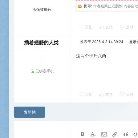
提示:
作者被禁止或删除 内容自
头像被屏蔽
回复
支持
反对
插着翅膀的人类
发表于 2026-4-3 14:39:24
|
显示
这两个半斤八两
已绑定手机
回复
支持
反对
发新帖