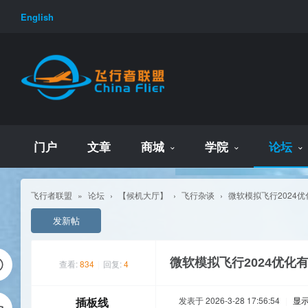
English
门户
文章
商城
学院
论坛
飞行者联盟
»
论坛
›
【候机大厅】
›
飞行杂谈
›
微软模拟飞行2024优化
发新帖
微软模拟飞行2024优化有x
查看:
834
|
回复:
4
插板线
发表于 2026-3-28 17:56:54
|
显