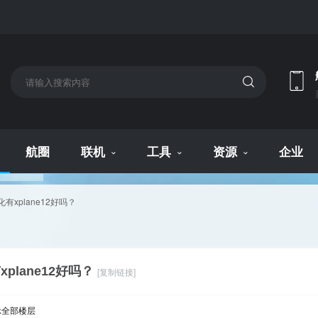
航圈
联机
工具
资源
企业
有xplane12好吗？
plane12好吗？
[复制链接]
示全部楼层