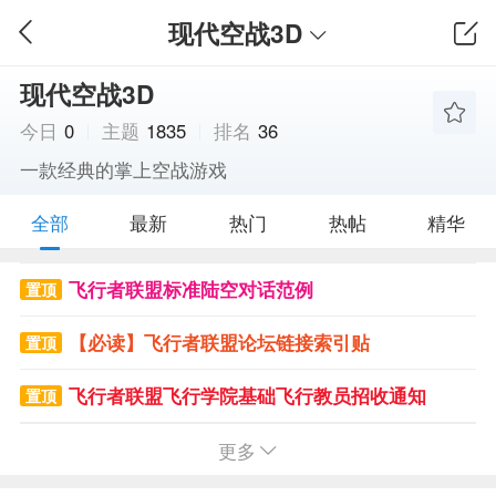
现代空战3D
现代空战3D
今日
0
主题
1835
排名
36
一款经典的掌上空战游戏
全部
最新
热门
热帖
精华
飞行者联盟标准陆空对话范例
置顶
【必读】飞行者联盟论坛链接索引贴
置顶
飞行者联盟飞行学院基础飞行教员招收通知
置顶
飞币怎么赚？请勿灌水，一旦发现会被封掉ID、且无任何警告
更多
置顶