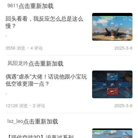
点击重新加载
9611
回头看看，我反应怎么总是这么
慢？
-
3556 浏览
4 评论
2025-3-6
点击重新加载
凤阳龙吟
偶遇“虐杀”大佬！话说他跟小宝玩
低空谁更溜一点？
-
12126 浏览
2 评论
2025-3-6
点击重新加载
lxz_leo
【现代空战3D】没赢过系列