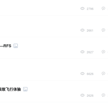
2796
2661
—RFS
2627
6626
启极致飞行体验
2626