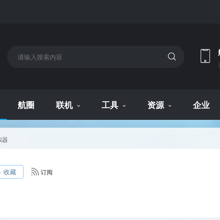
航圈
联机
工具
资源
企业
拟器
+ 收藏
订阅