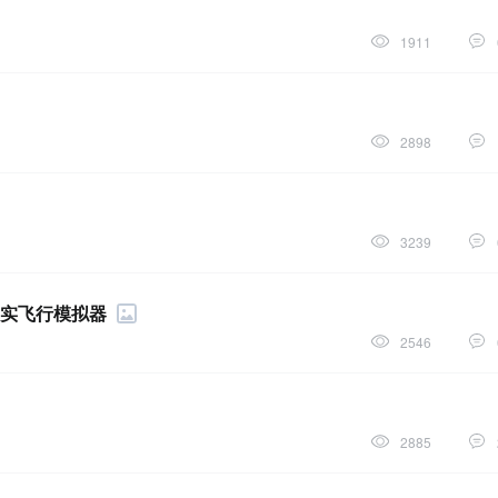
1911
2898
3239
真实飞行模拟器
2546
2885