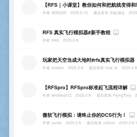
【RFS｜小课堂】教你如何和把航线变得和
作者:
tt090229
2025-2-10
|
最后发表:
到处溜达
2025
RFS 真实飞行模拟器#新手教程
作者:
df4b
2025-2-8
玩家把天空当成大地时#rfs真实飞行模拟器
作者:
ezallen
2025-2-8
|
最后发表:
how_to
2025-2-8
【RFSpro】RFSpro标准起飞流程详解
作者:
whiskey012
2025-2-8
|
最后发表:
FlyingTony
2
微软飞行模拟：请终止你的DCS行为！
作者:
yuriak
2025-2-6
|
最后发表:
czlhxm
2025-2-6 