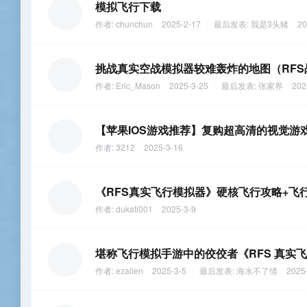
模拟飞行下载
作者:
chunchun
2025-2-17
|
最后发表:
我是3头猪
20
挑战真实空战模拟器较难轰炸的地图（RFS
作者:
Eric_Mason
2025-3-25
|
最后发表:
张家界
202
【苹果IOS游戏推荐】复购超高清的视觉游
作者:
3212
2025-3-16
《RFS真实飞行模拟器》硬核飞行攻略+飞行
作者:
dukati001
2025-3-9
堪称飞行模拟手游中的佼佼者《RFS 真实飞
作者:
ezallen
2025-3-5
|
最后发表:
海水不了情
2025-