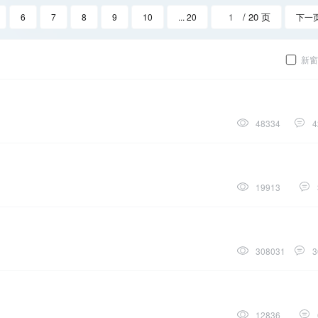
/ 20 页
6
7
8
9
10
... 20
下一
新窗
48334
4
19913
308031
3
12836