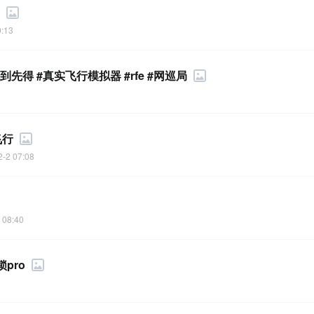
9:13
先得 #真实飞行模拟器 #rfe #网巡局
飞行
2-2 07:08
 08:40
pro