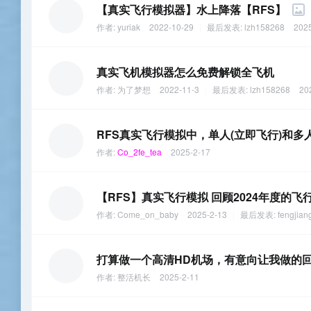
【真实飞行模拟器】水上降落【RFS】
作者:
yuriak
2022-10-29
|
最后发表:
lzh158268
2025
真实飞机模拟器怎么免费解锁全飞机
作者:
为了梦想
2022-11-3
|
最后发表:
lzh158268
20
RFS真实飞行模拟中，单人(立即飞行)和多
作者:
Co_2fe_tea
2025-2-17
【RFS】真实飞行模拟 回顾2024年度的飞行之旅｜Real F
作者:
Come_on_baby
2025-2-13
|
最后发表:
fengjian
打算做一个高清HD机场，有意向让我做的
作者:
整活机长
2025-2-11