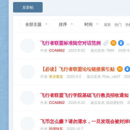
发新帖
全部主题
排序
时间
最新
热门
热
飞行者联盟标准陆空对话范例
...
作者:
CCA6862
2022-8-22
|
最后发表:
7899
2026-5
【必读】飞行者联盟论坛链接索引贴
作者:
寒冰魔龙
2022-9-2
|
最后发表:
Rise_utsAT
202
飞行者联盟飞行学院基础飞行教员招收通知
作者:
CCA6862
2020-9-22
|
最后发表:
朕就爱虾民
2
飞币怎么赚？请勿灌水，一旦发现会被封掉I
作者:
环球快车
2022-10-7