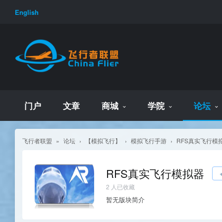
English
门户
文章
商城
学院
论坛
飞行者联盟
»
论坛
›
【模拟飞行】
›
模拟飞行手游
›
RFS真实飞行模
RFS真实飞行模拟器
2
人已收藏
暂无版块简介