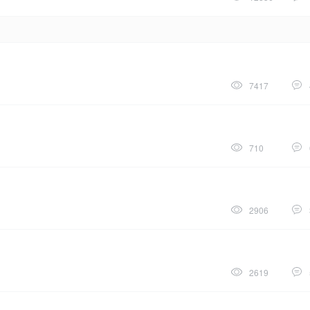
7417
710
2906
2619