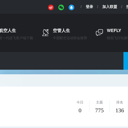
登录
加入联盟
航空人生
空管人生
WEFLY
新一代连飞客户端下载
中国航空运动协会推荐
模拟飞行玩家
今日
主题
排名
0
775
136