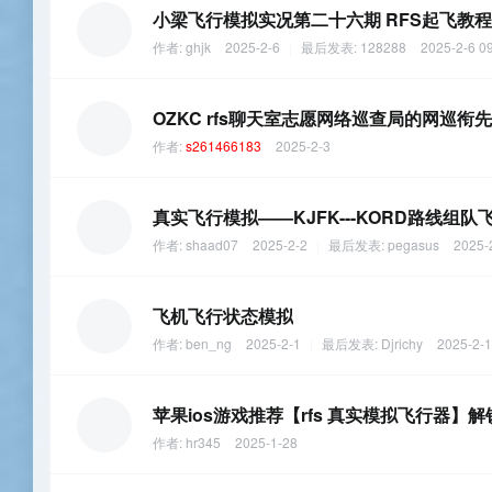
小梁飞行模拟实况第二十六期 RFS起飞教程
作者:
ghjk
2025-2-6
|
最后发表:
128288
2025-2-6 0
OZKC rfs聊天室志愿网络巡查局的网巡衔先到
作者:
s261466183
2025-2-3
真实飞行模拟——KJFK---KORD路线组队
作者:
shaad07
2025-2-2
|
最后发表:
pegasus
2025-
飞机飞行状态模拟
作者:
ben_ng
2025-2-1
|
最后发表:
Djrichy
2025-2-1
苹果ios游戏推荐【rfs 真实模拟飞行器】解锁
作者:
hr345
2025-1-28