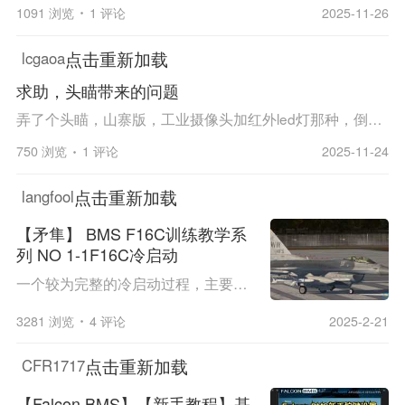
1091 浏览
1 评论
2025-11-26
点击重新加载
lcgaoa
求助，头瞄带来的问题
弄了个头瞄，山寨版，工业摄像头加红外led灯那种，倒是挺好用的，唯一的问题是不知为什么，一旦按T调出ATC菜单，光标（就是中心那个黄点）就往一边漂移，还挺快的，搞得通信非常不方便，得用鼠标赶紧去找目标点击，还得打好提前量，不调出这个选单时一切正常...
750 浏览
1 评论
2025-11-24
点击重新加载
langfool
【矛隼】 BMS F16C训练教学系
列 NO 1-1F16C冷启动
一个较为完整的冷启动过程，主要参考BWiki的冷启动一节（向tube表示敬意）。强烈建议各位在尝试完整冷启动前先去阅读。没有按照checklist来制作是因为涉及太多在游戏里无用的东西。我按照BWiki的顺序制作了一份冷启检查单并在视频中展示，需要的朋友可以向...
3281 浏览
4 评论
2025-2-21
点击重新加载
CFR1717
【Falcon BMS】【新手教程】基