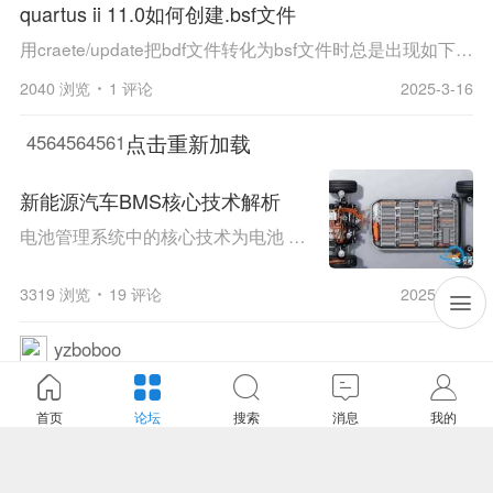
quartus ii 11.0如何创建.bsf文件
用craete/update把bdf文件转化为bsf文件时总是出现如下提示：can'topenread-onlyfileE:quartusII/h-adder/h-adder.bsf.非常感谢！！！望能详解。。... 用craete/update把bdf文件转化为bsf文件时总是出现如下提示：can't open read-only file E:quartusII/h-a...
2040 浏览
1 评论
2025-3-16
点击重新加载
4564564561
新能源汽车BMS核心技术解析
电池管理系统中的核心技术为电池 SOC ，它是衡量电池的重要性能指标。通过动力电池 SOC 进行准确的估计，可以有利于提高电池组的安全性 / 整车性能 / 防止过充过放 / 延长使用寿命。 电池管理系统的概念 电池管理是基于微计算机技术、检测技术和自动控制技...
3319 浏览
19 评论
2025-3-14
yzboboo
黑天鹅飞来了？积木式架构BMS创新技术或打破国
外垄断
首页
论坛
搜索
消息
我的
自诞生以来一直由外资掌控引领关键技术发展的BMS垄断格局即将被打破，深圳一家初创公司的积木式架构BMS产品将挑战现有市场。BMS随着特斯拉电动汽车的出世而名动天下，被称为电动汽车的几大核心技术之一，引来众多企业争相追逐，最近亦有报道国内多家企业...
2186 浏览
0 评论
2025-3-14