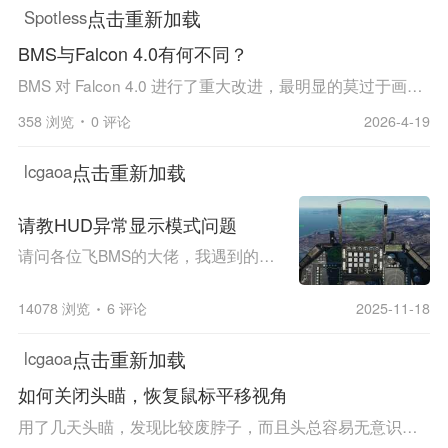
点击重新加载
Spotless
BMS与Falcon 4.0有何不同？
BMS 对 Falcon 4.0 进行了重大改进，最明显的莫过于画面和 F-16 的精细度提升。但 BMS 对 Falcon 4.0 还有哪些其他重大改动/错误修复？ 例如，BMS 的动态战役模式是否有重大改动？ Falcon 4.0 的 AI 与 BMS 相比如何？我听说 Falcon 4.0 的 AI 问题很多，但...
358 浏览
0 评论
2026-4-19
点击重新加载
lcgaoa
请教HUD异常显示模式问题
请问各位飞BMS的大佬，我遇到的究竟是怎么回事，每次一起飞收起落架，HUD就会变成这样，万望各位不吝赐教，感激不尽！
14078 浏览
6 评论
2025-11-18
点击重新加载
lcgaoa
如何关闭头瞄，恢复鼠标平移视角
用了几天头瞄，发现比较废脖子，而且头总容易无意识的乱动，影响视角，想恢复到原来的鼠标右键控制视角模式，原以为只要不打开opentrack就能恢复，结果发现不行，这把不用头瞄还不行了，实在是无语了，不知道各位大佬有没有知道怎么设置头瞄关闭的？感激不尽...