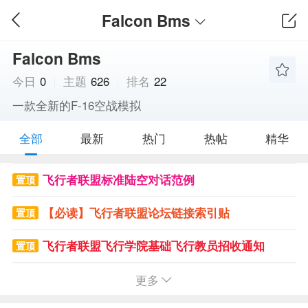
Falcon Bms
Falcon Bms
今日
0
主题
626
排名
22
一款全新的F-16空战模拟
全部
最新
热门
热帖
精华
飞行者联盟标准陆空对话范例
置顶
【必读】飞行者联盟论坛链接索引贴
置顶
飞行者联盟飞行学院基础飞行教员招收通知
置顶
飞币怎么赚？请勿灌水，一旦发现会被封掉ID、且无任何警告
更多
置顶