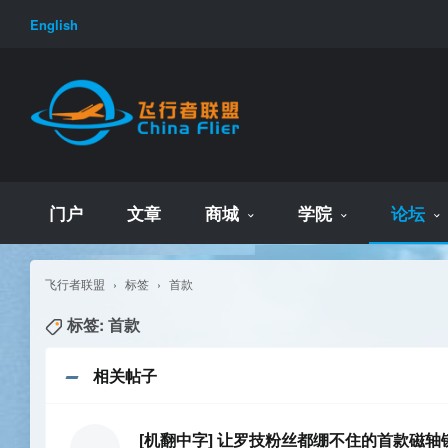
English
门户
文章
商城
学院
论坛
飞行者联盟
›
标签
›
首款
标签: 首款
相关帖子
[机翻中字] 让罗技粉丝都绷不住的首款磁轴键盘 