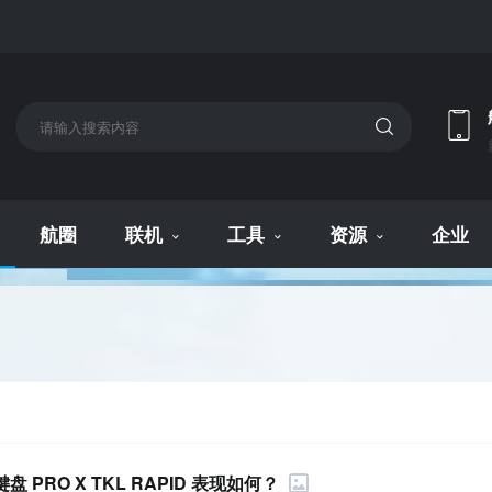
航圈
联机
工具
资源
企业
PRO X TKL RAPID 表现如何？