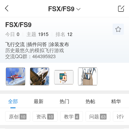
FSX/FS9
FSX/FS9
今日
0
主题
1915
排名
12
飞行交流
|
插件问答
|
涂装发布
历史最悠久的模拟飞行游戏
交流QQ群：464395923
飞行交流区
FS9 交流区
问答专区
插件开发区
全部
最新
热门
热帖
精华
原创
资讯
教学
问题
讨论
10
10
4
63