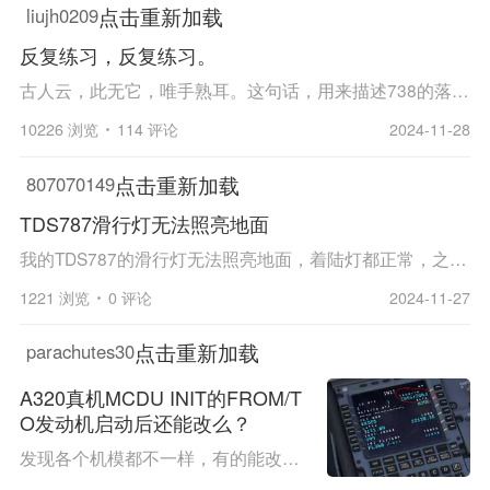
点击重新加载
liujh0209
反复练习，反复练习。
古人云，此无它，唯手熟耳。这句话，用来描述738的落地操控，正为贴切。 玩PMDG的B738，按照现在的水平，全部用自动飞行，降落没有问题。只要是在落地前，300英尺高度以下，距离1NM以内，断开自动驾驶开关，即可平安落地，但是，如果距离再远些，高度再高一...
10226 浏览
114 评论
2024-11-28
点击重新加载
807070149
TDS787滑行灯无法照亮地面
我的TDS787的滑行灯无法照亮地面，着陆灯都正常，之前没有这样的情况，其他的机模都是正常的，想问问各位怎么解决，谢谢。
1221 浏览
0 评论
2024-11-27
点击重新加载
parachutes30
A320真机MCDU INIT的FROM/T
O发动机启动后还能改么？
发现各个机模都不一样，有的能改有的不能。 真机是什么样的？