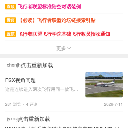
飞行者联盟标准陆空对话范例
置顶
【必读】飞行者联盟论坛链接索引贴
置顶
飞行者联盟飞行学院基础飞行教员招收通知
置顶
飞币怎么赚？请勿灌水，一旦发现会被封掉ID、且无任何警告
更多
置顶
教你安装FSFX Packages - A320 Family Immersion特效包
置顶
点击重新加载
chenjh
[教程]FSX-steam安装连飞软件！
置顶
FSX视角问题
SweetX经验分享
这是连续进入两次飞行用同一款飞机，外部视角第一次正常，第二次一开始就被放大这么多
置顶
关于免费头瞄FaceTrackNoIR的一点小体验
置顶
281 浏览
4 评论
2026-7-11
悉数整理了一些FSX日常中的错误解决方案
置顶
点击重新加载
jyxrsj