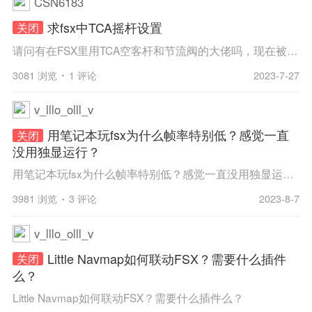
CSN6183
求fsx中TCA摇杆设置
关闭
请问有在FSX里用TCA空客杆和节流阀的大佬吗，现在被FSX的摇杆设置整不会了......
3081 浏览
1 评论
2023-7-27
v_lllo_olll_v
用笔记本玩fsx为什么帧率特别低？感觉一直
关闭
没用独显运行？
用笔记本玩fsx为什么帧率特别低？感觉一直没用独显运行，4代i5+8G+GT740M，感觉这个配置玩fsx不应该卡啊，也没装画面插件，只是装了PMDG737、777，卡的不到20fps，请问哪位大佬知道怎么解决啊？如何确定是否切换到了独立显卡 ...
3981 浏览
3 评论
2023-8-7
v_lllo_olll_v
Little Navmap如何联动FSX？需要什么插件
关闭
么？
Little Navmap如何联动FSX？需要什么插件么？