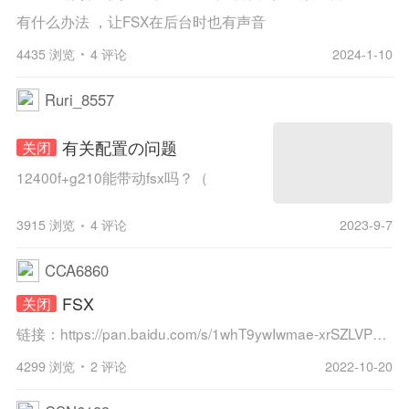
有什么办法 ，让FSX在后台时也有声音
4435 浏览
4 评论
2024-1-10
Ruri_8557
有关配置の问题
关闭
12400f+g210能带动fsx吗？（
3915 浏览
4 评论
2023-9-7
CCA6860
FSX
关闭
链接：https://pan.baidu.com/s/1whT9ywIwmae-xrSZLVP9jQ 提取码：6666主程序加插件拼夕夕上买的捐了
4299 浏览
2 评论
2022-10-20