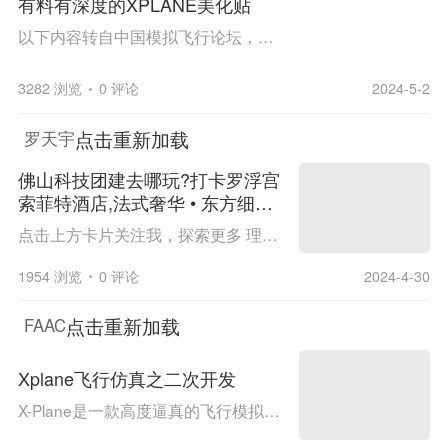
有料有深度的XPLANE美化贴
以下内容转自中国模拟飞行论坛，其中下载链接需要在论坛才能打开，如需下载请到 论坛-X-PLANE11资源区-美化 置顶帖中查找。 X-Plane（以下简称XP）是一个非常具有潜力的平台。 原生方面，XP在较高的画面设置下便能拥有相对较好的视觉效果，实时计算的HDR光效...
3282 浏览
0 评论
2024-5-2
点击重新加载
罗天宇
佛山科技团建去哪玩?打卡罗浮宫
索菲特酒店,法式奢华 • 东方细致
→ Xplane-无人机主题团建活动
点击上方卡片关注我，探索更多 理解HR | 读懂学员 | 定制方案 | 确保效果 团建请联系13798996920或添加客服微信咨询更多～ TEAM BUILDING 团建 去哪玩？？？ Where？ TEAMBUILDING 佛山 / 罗浮宫索菲特酒店 广东著名5星级酒店 场地 简 介 PART 01 ...
1954 浏览
0 评论
2024-4-30
点击重新加载
FAAC
Xplane飞行仿真之二次开发
X-Plane是一款高度逼真的飞行模拟器，允许开发者进行二次开发，创建各种插件来扩展其功能。对于X-Plane的二次开发，以下是一些基本信息： 一、数据输出二次开发 二、数据输入二次开发 三、机模二次开发 四、机场地景二次开发 五、外设二次开发 六、插件...