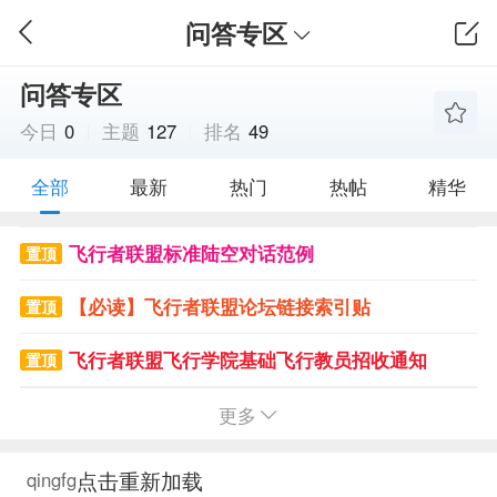
问答专区
问答专区
今日
0
主题
127
排名
49
全部
最新
热门
热帖
精华
飞行者联盟标准陆空对话范例
置顶
【必读】飞行者联盟论坛链接索引贴
置顶
飞行者联盟飞行学院基础飞行教员招收通知
置顶
飞币怎么赚？请勿灌水，一旦发现会被封掉ID、且无任何警告
更多
置顶
点击重新加载
qingfg