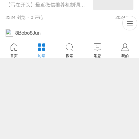
【写在开头】最近微信推荐机制调整了，可能有些朋友会收不到我们的推送，大家伙儿别忘了给（E通航）加上星标，以免错过更多精彩！ 贝尔-德事隆公司的HSVTOL概念将V-22“鱼鹰”的垂直升空能力与喷气动力、低阻力巡航相结合。 极光公司的概念是在机翼...
2324 浏览
0 评论
2024-4-9
8Bobo8Jun
[XPlane小知识]如何获得X-
关闭
Plane?
首页
论坛
搜索
消息
我的
1，官方网站购买XPlane官网提供数字下载版本及实体版本的购买，价格为59.99美金。同时也提供Professional-Use版的购买，价格为750美金。数字版实体版网址：http://www.x-plane.com/desktop/buy-it/2，Steam平台购买G胖家的Steam平台提供数字...
4418 浏览
1 评论
2023-7-28
Aquarius°微眸
盘点几款主流飞行游戏
关闭
微软模拟飞行 英文名：FlightSimulator X 最早的一代微软模拟飞行始于FS97版。FSX是由微软模拟飞行2004发展而来，是经典一代的飞行模拟搭平台，在国内拥有最多的爱好者。在这个平台上，有着最大数量和最高品质的飞机插件，如经典的PMDG系列...
4781 浏览
0 评论
2023-8-4