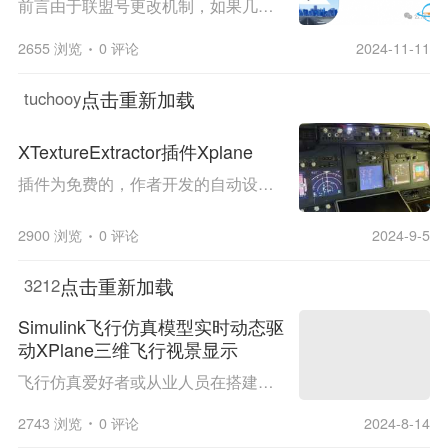
前言由于联盟号更改机制，如果几天不观看，系统就不会推送，时间长了就再也看不到了，希望大家手动关注联盟号添加到 “星标⭐”，感谢大家的厚爱~~~ 游戏信息 iPhone/ipad |中文|1.0B|iOS12+ 游戏介绍 《X-Plane》是一款专业级别的飞行模拟器，深受飞行...
2655 浏览
0 评论
2024-11-11
点击重新加载
tuchooy
XTextureExtractor插件Xplane
插件为免费的，作者开发的自动设置软件，可自动设置扩展屏幕上，不留白完美适应你的显示器（付费版），下面是大佬们的实际应用和免费插件（闲鱼0.1拍记得加关注成为粉丝或者和加我好友直发） 1. 仪表汇总 2.桌面级飞行教学系统完成交付验收 3....
2900 浏览
0 评论
2024-9-5
点击重新加载
3212
Simulink飞行仿真模型实时动态驱
动XPlane三维飞行视景显示
飞行仿真爱好者或从业人员在搭建和调试Simulink飞行仿真模型时，除了使用Simulink自带的航空仪表模块进行模型运行监测以外，经常需要有一个三维空间立体感强的飞行可视化方式，来对模型的运行正确性、飞行控制律的设计效果等进行直观观察。 另外，如果仅用于...
2743 浏览
0 评论
2024-8-14