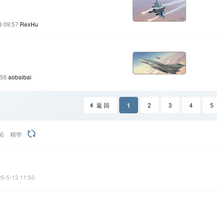
3 09:57
RexHu
:56
aobaibai
返 回
1
2
3
4
5
帖
精华
6-5-13 11:50