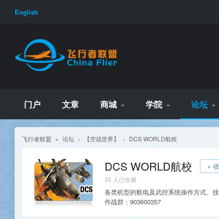
English
门户
文章
商城
学院
论坛
飞行者联盟
»
论坛
›
【空战世界】
›
DCS WORLD航校
DCS WORLD航校
+ 
35
人已收藏
各类机型的航电及武控系统操作方式、技
作战群：903600357