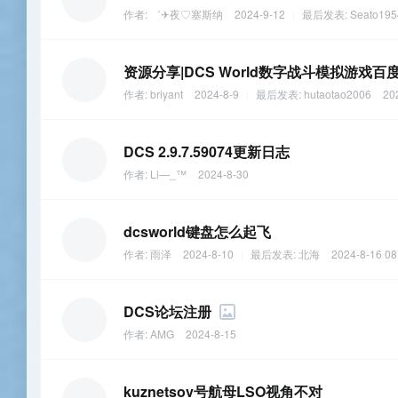
作者:
゛✈夜♡塞斯纳
2024-9-12
|
最后发表:
Seato195
资源分享|DCS World数字战斗模拟游戏百
作者:
briyant
2024-8-9
|
最后发表:
hutaotao2006
20
DCS 2.9.7.59074更新日志
作者:
Li—_™
2024-8-30
dcsworld键盘怎么起飞
作者:
雨泽
2024-8-10
|
最后发表:
北海
2024-8-16 08
DCS论坛注册
作者:
AMG
2024-8-15
kuznetsov号航母LSO视角不对