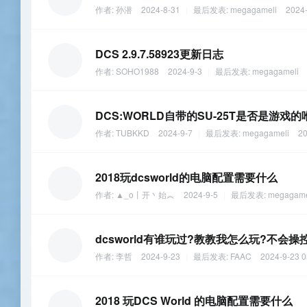
作者:
孙潜
2024-8-31
|
最后发表:
megagameli
2024-
DCS 2.9.7.58923更新日志
作者:
SOHO1988
2024-9-3
|
最后发表:
megagameli
DCS:WORLD自带的SU-25T是否是游戏
作者:
TUBKKD
2024-9-7
|
最后发表:
megagameli
20
2018玩dcsworld的电脑配置需要什么
作者:
▲_o丨开丶始︽
2024-9-5
|
最后发表:
megagame
dcsworld有谁玩过?教教我怎么玩?不会操
作者:
李哲
2024-9-23
|
最后发表:
FAAC
2024-9-23 0
2018 玩DCS World 的电脑配置需要什么