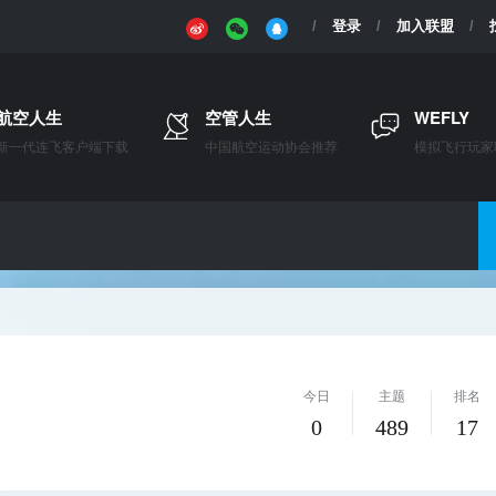
登录
加入联盟
航空人生
空管人生
WEFLY
新一代连飞客户端下载
中国航空运动协会推荐
模拟飞行玩家
今日
主题
排名
0
489
17