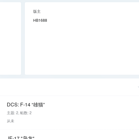
版主
HB1688
DCS: F-14 “雄猫”
主题: 2
,
帖数: 2
从未
JF-17 "枭龙"