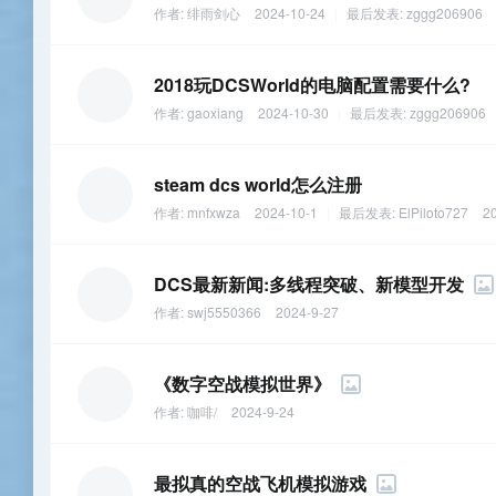
作者:
绯雨剑心
2024-10-24
|
最后发表:
zggg206906
2018玩DCSWorld的电脑配置需要什么?
作者:
gaoxiang
2024-10-30
|
最后发表:
zggg206906
steam dcs world怎么注册
作者:
mnfxwza
2024-10-1
|
最后发表:
ElPiloto727
2
DCS最新新闻:多线程突破、新模型开发
作者:
swj5550366
2024-9-27
《数字空战模拟世界》
作者:
咖啡/
2024-9-24
最拟真的空战飞机模拟游戏