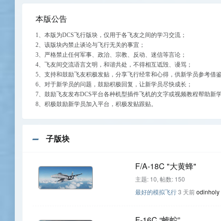
本版公告
1、本版为DCS飞行版块，仅用于各飞友之间的学习交流；
2、该版块内禁止谈论与飞行无关的事宜；
3、严格禁止任何军事、政治、宗教、反动、迷信等言论；
4、飞友间交流语言文明，和谐共处，不得相互诋毁、谩骂；
5、支持和鼓励飞友积极发贴，分享飞行经常和心得，供新学员参考借
6、对于新学员的问题，鼓励积极回复，让新学员尽快成长；
7、鼓励飞友发布DCS平台各种机型插件飞机的文字或视频教程帮助新
8、积极鼓励新学员加入平台，积极发贴跟贴。
子版块
F/A-18C "大黄蜂"
主题: 10
,
帖数: 150
最好的模拟飞行
3 天前
odinholy
F-16C “蝰蛇”