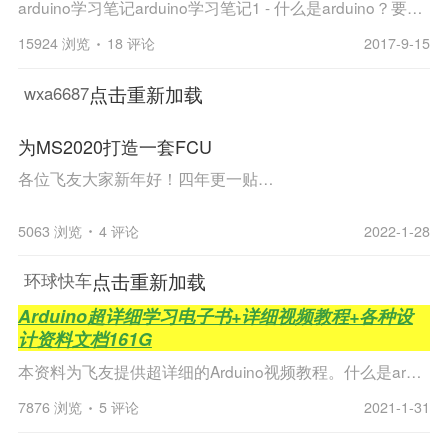
arduino学习笔记arduino学习笔记1 - 什么是arduino？要了解arduino就先要了解什么是单片机，arduino平台的基础就是AVR指令集的单片机。 1、什么是单片机？它与个人计算机有什么不同？ 一台能够工作的计算机要有这样几个部份构成：中央处理单元CPU（进行运算...
15924 浏览
18 评论
2017-9-15
点击重新加载
wxa6687
为MS2020打造一套FCU
各位飞友大家新年好！四年更一贴，最近为了MS2020，花了近两个月时间做了一台FCU（当然还包括FLAPS,GEAR,EFIS）,由于LCD1602焊坏了，目前LCD（通讯）和上位机程序部分未完工。18年做的，飞2020太pia气了 ...
5063 浏览
4 评论
2022-1-28
点击重新加载
环球快车
Arduino超详细学习电子书+详细视频教程+各种设
计资料文档161G
本资料为飞友提供超详细的Arduino视频教程。什么是arduino？其实就是一套非常易学的电子套件，可以零基础入门，但是深入后可以做非常强大的模拟飞行配套产品，包括3d打印，机器人等项目，入门超简单，深入学习以后而又深不可测。全网首发。详细讲述了每个例程...
7876 浏览
5 评论
2021-1-31