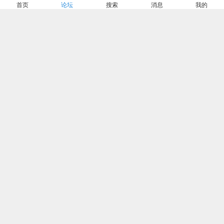
友xline_y做一个简易MCP（未
首页
论坛
搜索
消息
我的
完）
总共花费约100元，旋转编码器便宜质量差，不灵敏，有抖动现象，在此感谢飞友
21136 浏览
29 评论
2018-2-2
skt2001
一起来做个无线电面板，超简单超便宜。
一起来做个无线电面板，超简单超便宜。
21626 浏览
19 评论
2017-3-24
lingfeng1212
自主开发空管手掐
本人想自主开发空管手掐,增加游戏体验感,想了解一下大家对这个东西需求.可以在留言说一下.需要写1,没必要写2
14806 浏览
11 评论
2019-3-10