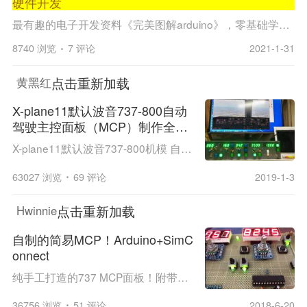
硬件开发
最有趣的电子开发资料《完美图解arduino》，零基础学习电子开发，包括目前很热门的物联网项目，如用手机（蓝牙+app），电脑（flash上位机），或者网线远程控制家电等项目，适用飞友开发模拟飞行硬件打基础学习资料： 1. 2. 3. 4. 5. 6. 7. 8....
8740 浏览
7 评论
2021-1-31
点击重新加载
黄黑红
X-plane11默认波音737-800自动
驾驶主控面板（MCP）制作全记
录
X-plane11默认波音737-800机模 自动驾驶主控面板（MCP）制作记录 （由于发帖格式混乱，在21楼有WORD完整文档的下载，有问题敬请指正，WORD完整文档下载链接：http://bbs.chinaflier.com/forum.php?mod=redirect&goto=findpost&ptid=49416&pid=702852&fromui...
63027 浏览
69 评论
2019-1-3
点击重新加载
Hwinnie
自制的简易MCP！Arduino+SimC
onnect
纯手工打造的737 MCP面板！附带一个无线电面板。确切地说只是电路板hhhh这可能是论坛里最简易的自制MCP了... 洞洞板手工焊接，没外壳2333 下位机Arduino Mega 2560主控，上位机C语言控制台SimConnnect连接P3D。 目前仅支持PMDG 737...演示视频： https://www....
36756 浏览
51 评论
2018-6-20