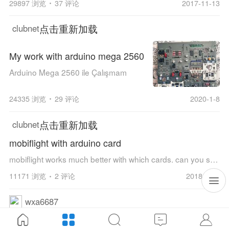
29897 浏览
37 评论
2017-11-13
点击重新加载
clubnet
My work with arduino mega 2560
Arduino Mega 2560 ile Çalışmam
24335 浏览
29 评论
2020-1-8
点击重新加载
clubnet
mobiflight with arduino card
mobiflight works much better with which cards. can you share your experiences
11171 浏览
2 评论
2018-11-9
wxa6687
参考飞友VFR800Fi无线面板及飞