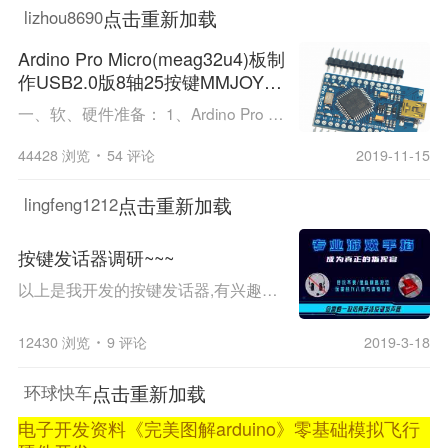
点击重新加载
lizhou8690
Ardino Pro Micro(meag32u4)板制
作USB2.0版8轴25按键MMJOY2
游戏控制
一、软、硬件准备： 1、Ardino Pro Micro 小板：cpu是atmega32u4，2刷机软件MMJoy2 ，3 固件 二、安装Arduino Pro Micro驱动 Pro Micro的驱动及安装方法，卖家会提供，此处不再细说。 驱动安装成功后，点击桌面计算机图标，左键-->属性-->设备管理-->设备管理...
44428 浏览
54 评论
2019-11-15
点击重新加载
lingfeng1212
按键发话器调研~~~
以上是我开发的按键发话器,有兴趣的朋友可以加我这个群,或者可以跟我直接沟通 我的QQ 735806388 欢迎你的加入!!!
12430 浏览
9 评论
2019-3-18
点击重新加载
环球快车
电子开发资料《完美图解arduino》零基础模拟飞行