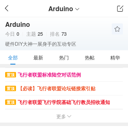
Arduino
Arduino
今日
0
主题
25
排名
73
硬件DIY大神一展身手的互动专区
全部
最新
热门
热帖
精华
飞行者联盟标准陆空对话范例
置顶
【必读】飞行者联盟论坛链接索引贴
置顶
飞行者联盟飞行学院基础飞行教员招收通知
置顶
飞币怎么赚？请勿灌水，一旦发现会被封掉ID、且无任何警告
更多
置顶